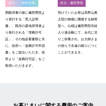
担当：ご依頼主様
担当：遍照尊院
閉眼供養の後に遍照尊院よ
預けていたお骨は高野山奥
り発行する「受入証明
之院の御廟に隣接する納骨
書」、既存の墓地管理者よ
堂へ、仏様は遍照尊院寺紋
り発行される「埋葬許可
入り過去帳にて、永代に亘
証」、その他必要書類と共
りご供養され、お大師さま
に、役所へ「改葬許可申請
の傍らで永遠の眠りにつく
書」をご提出いただき、役
ことができます。
所より「改葬許可証」をご
取得いただきます。
お墓じまいに関する費用のご案内