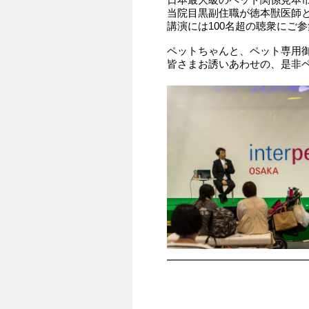
当院目黒副住職が徳本獣医師
講演には100名超の聴衆にご
ペットちゃんと、ペット専用
皆さまお誘いあわせの、是非