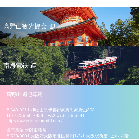
高野山観光協会
南海電鉄
高野山 遍照尊院
〒648-0211 和歌山県伊都郡高野町高野山303
TEL 0736-56-2434 FAX 0736-56-3641
https://www.henson583.com/
遍照尊院 大阪事務所
〒530-0001 大阪府大阪市北区梅田1-3-1 大阪駅前第1ビル ４階